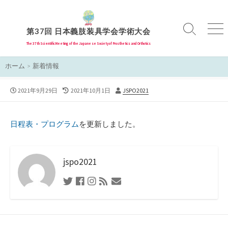
コ
ン
テ
第37回 日本義肢装具学会学術大会
検
メ
索
ニ
ン
The 37th Scientiﬁc Meeting of the Japanese Society of Prosthetics and Orthotics
切
ュ
ツ
り
ー
ホーム
>
新着情報
へ
替
え
ス
公
最
投
2021年9月29日
2021年10月1日
JSPO2021
キ
開
終
稿
ッ
日
更
者
プ
新
日程表・プログラム
を更新しました。
日
jspo2021
Twitter
Facebook
Instagram
RSS
お
フ
問
ィ
い
ー
合
ド
わ