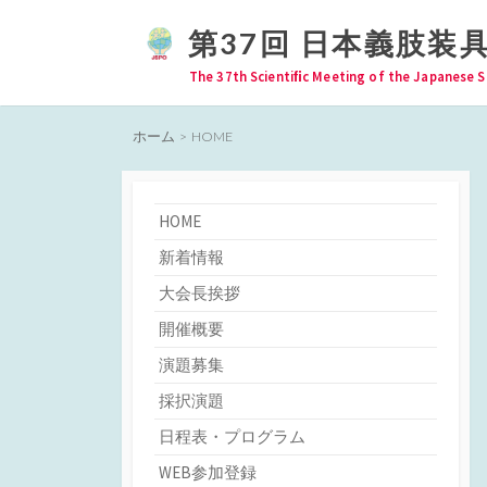
コ
第37回 日本義肢装
ン
テ
The 37th Scientiﬁc Meeting of the Japanese S
ン
ツ
ホーム
> HOME
へ
ス
キ
HOME
ッ
新着情報
プ
大会長挨拶
開催概要
演題募集
採択演題
日程表・プログラム
WEB参加登録