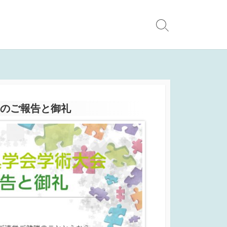
検
索
切
り
替
え
了のご報告と御礼