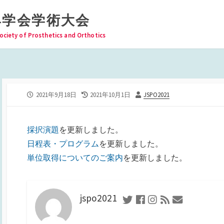
具学会学術大会
ociety of Prosthetics and Orthotics
公
最
投
2021年9月18日
2021年10月1日
JSPO2021
開
終
稿
日
更
者
新
採択演題
を更新しました。
日
日程表・プログラム
を更新しました。
単位取得についてのご案内
を更新しました。
jspo2021
Twitter
Facebook
Instagram
RSS
お
フ
問
ィ
い