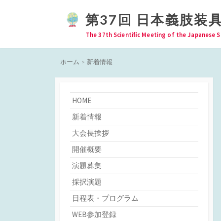
コ
第37回 日本義肢装
ン
テ
The 37th Scientiﬁc Meeting of the Japanese S
ン
ツ
ホーム
>
新着情報
へ
ス
キ
HOME
ッ
新着情報
プ
大会長挨拶
開催概要
演題募集
採択演題
日程表・プログラム
WEB参加登録