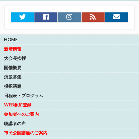
Twitter
Facebook
Instagram
RSS
お
フ
問
ィ
い
ー
合
HOME
ド
わ
せ
新着情報
フ
ォ
大会長挨拶
ー
開催概要
ム
演題募集
採択演題
日程表・プログラム
WEB参加登録
参加者へのご案内
聴講者の声
市民公開講座のご案内