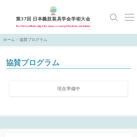
コ
ン
テ
第37回 日本義肢装具学会学術大会
検
メ
索
ニ
ン
The 37th Scientiﬁc Meeting of the Japanese Society of Prosthetics and Orthotics
切
ュ
ツ
り
ー
ホーム
> 協賛プログラム
へ
替
え
ス
キ
協賛プログラム
ッ
プ
現在準備中