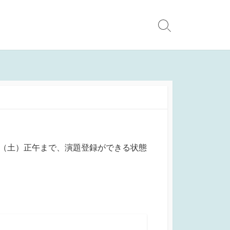
検
索
切
り
替
え
日（土）正午まで、演題登録ができる状態