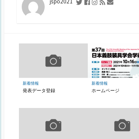
jspo2021
Twitter
Facebook
Instagram
RSS
お
フ
問
ィ
い
ー
合
ド
わ
せ
フ
ォ
ー
ム
新着情報
新着情報
発表データ登録
ホームページ