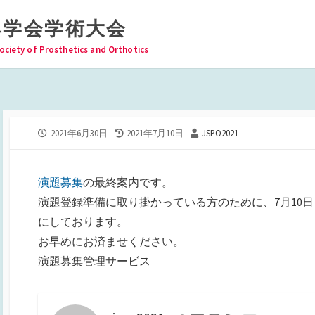
具学会学術大会
ociety of Prosthetics and Orthotics
公
最
投
2021年6月30日
2021年7月10日
JSPO2021
開
終
稿
日
更
者
新
演題募集
の最終案内です。
日
演題登録準備に取り掛かっている方のために、7月10
にしております。
お早めにお済ませください。
演題募集管理サービス