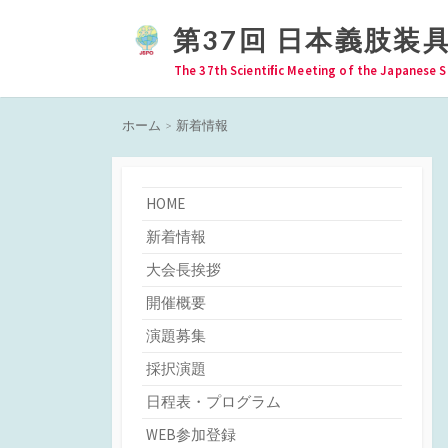
コ
第37回 日本義肢装
ン
テ
The 37th Scientiﬁc Meeting of the Japanese S
ン
ツ
ホーム
>
新着情報
へ
ス
キ
HOME
ッ
新着情報
プ
大会長挨拶
開催概要
演題募集
採択演題
日程表・プログラム
WEB参加登録